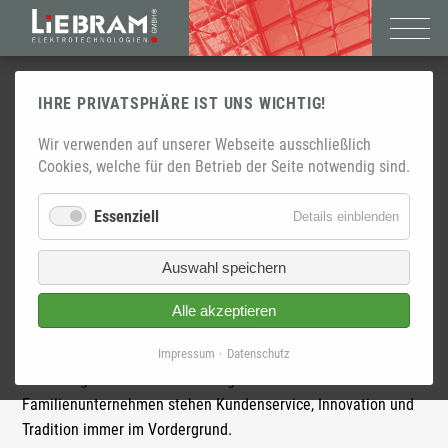
IHRE PRIVATSPHÄRE IST UNS WICHTIG!
GESCHICHTE
Wir verwenden auf unserer Webseite ausschließlich
Cookies, welche für den Betrieb der Seite notwendig sind.
Das Unternehmen LIEBRAM Elektrotechnologien GmbH: Eine
ungewöhnliche Entwicklungsgeschichte, die 1926 mit der
Essenziell
für
Details einblenden
Gründung des Meisterbetriebes für Elektroinstallation und
Essenzie
Wasserleitungsbau durch Fritz Hilpert begann.
Auswahl speichern
Innovation war und ist der entscheidende Erfolgsfaktor der
Alle akzeptieren
LIEBRAM Elektrotechnologien GmbH.
Seit 1926 steht das Unternehmen für zeitgemäße
Impressum
Datenschutz
Technologien im Zusammenhang mit Elektrotechnik. Für das
Familienunternehmen stehen Kundenservice, Innovation und
Tradition immer im Vordergrund.