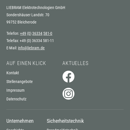
LIEBRAM Elektrotechnologien GmbH
Sondershäuser Landstr. 70
99752 Bleicherode
Telefon:
+4
9
(0
)
3633
4
581-0
Telefax:
+4
9
(0
)
3633
4
581-11
E-Mail:
info@liebram.de
AUF EINEN KLICK
AKTUELLES
Navigation
Navigation
Kontakt
überspringen
überspringen
Stellenangebote
Impressum
Datenschutz
Unternehmen
Sicherheitstechnik