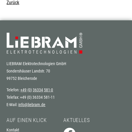
Zurück
LIEBRAM Elektrotechnologien GmbH
Sondershäuser Landstr. 70
99752 Bleicherode
Telefon:
+4
9
(0
)
3633
4
581-0
Telefax:
+4
9
(0
)
3633
4
581-11
E-Mail:
info@liebram.de
AUF EINEN KLICK
AKTUELLES
Navigation
Navigation
Kontakt