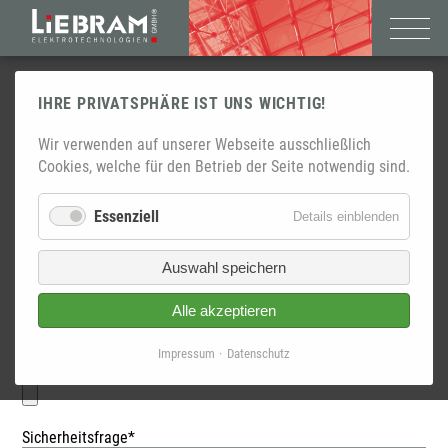
IHRE PRIVATSPHÄRE IST UNS WICHTIG!
ELEKTRONIKER/-IN
Wir verwenden auf unserer Webseite ausschließlich
FACHRICHTUNG ENERGIE- UND
Cookies, welche für den Betrieb der Seite notwendig sind.
GEBÄUDETECHNIK
Essenziell
für
Details einblenden
Essenzie
Stellenangebot als PDF zum Download
(254,5 KiB)
Auswahl speichern
Pflichtfeld
E-Mail-Adresse
*
Alle akzeptieren
Impressum
Datenschutz
Pflichtfeld
Upload Bewerbung (max. 20 MB)
*
Pflichtfeld
Sicherheitsfrage
*